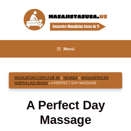
Saltar
al
contenido
Menú
MASAJISTAS CERCA DE MI
»
NEVADA
»
MASAJISTAS EN
NORTH LAS VEGAS
»
A PERFECT DAY MASSAGE
A Perfect Day
Massage