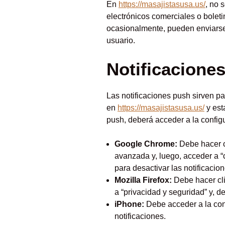
En
https://masajistasusa.us/
, no 
electrónicos comerciales o bolet
ocasionalmente, pueden enviarse 
usuario.
Notificacione
Las notificaciones push sirven 
en
https://masajistasusa.us/
y est
push, deberá acceder a la config
Google Chrome:
Debe hacer cl
avanzada y, luego, acceder a “co
para desactivar las notificacion
Mozilla Firefox:
Debe hacer cli
a “privacidad y seguridad” y, d
iPhone:
Debe acceder a la conf
notificaciones.