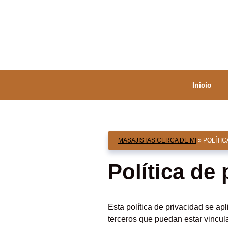
Saltar
al
contenido
Inicio
MASAJISTAS CERCA DE MI
»
POLÍTIC
Política de
Esta política de privacidad se ap
terceros que puedan estar vincul