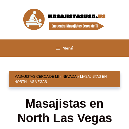
Saltar
al
contenido
Menú
MASAJISTAS CERCA DE MI
»
NEVADA
»
MASAJISTAS EN
NORTH LAS VEGAS
Masajistas en
North Las Vegas