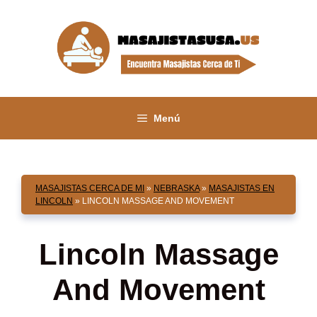
Saltar
al
contenido
Menú
MASAJISTAS CERCA DE MI
»
NEBRASKA
»
MASAJISTAS EN
LINCOLN
»
LINCOLN MASSAGE AND MOVEMENT
Lincoln Massage
And Movement