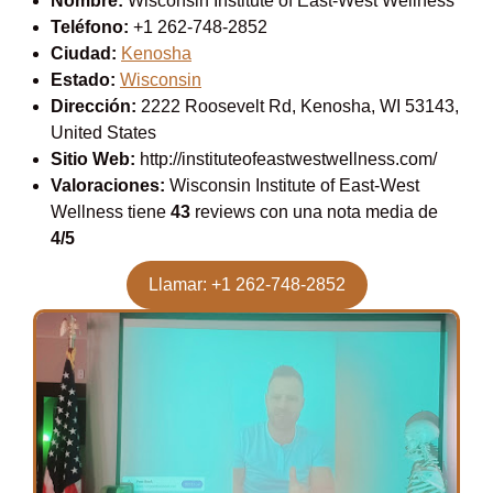
Nombre:
Wisconsin Institute of East-West Wellness
Teléfono:
+1 262-748-2852
Ciudad:
Kenosha
Estado:
Wisconsin
Dirección:
2222 Roosevelt Rd, Kenosha, WI 53143,
United States
Sitio Web:
http://instituteofeastwestwellness.com/
Valoraciones:
Wisconsin Institute of East-West
Wellness tiene
43
reviews con una nota media de
4/5
Llamar: +1 262-748-2852