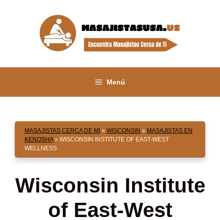
Saltar
al
contenido
Menú
MASAJISTAS CERCA DE MI
»
WISCONSIN
»
MASAJISTAS EN
KENOSHA
»
WISCONSIN INSTITUTE OF EAST-WEST
WELLNESS
Wisconsin Institute
of East-West