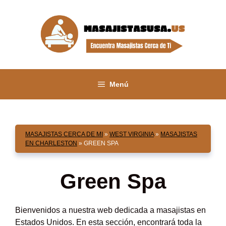
Saltar
al
contenido
Menú
MASAJISTAS CERCA DE MI
»
WEST VIRGINIA
»
MASAJISTAS
EN CHARLESTON
»
GREEN SPA
Green Spa
Bienvenidos a nuestra web dedicada a masajistas en
Estados Unidos. En esta sección, encontrará toda la