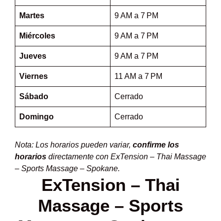
Martes
9 AM a 7 PM
Miércoles
9 AM a 7 PM
Jueves
9 AM a 7 PM
Viernes
11 AM a 7 PM
Sábado
Cerrado
Domingo
Cerrado
Nota: Los horarios pueden variar,
confirme los
horarios
directamente con ExTension – Thai Massage
– Sports Massage – Spokane.
ExTension – Thai
Massage – Sports