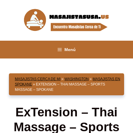
Saltar
al
contenido
Menú
MASAJISTAS CERCA DE MI
»
WASHINGTON
»
MASAJISTAS EN
SPOKANE
»
EXTENSION – THAI MASSAGE – SPORTS
MASSAGE – SPOKANE
ExTension – Thai
Massage – Sports