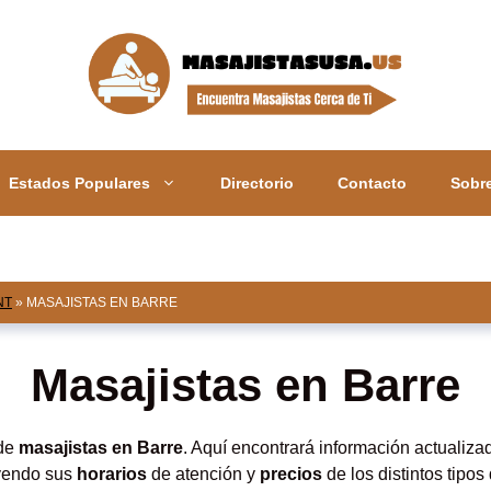
Estados Populares
Directorio
Contacto
Sobr
NT
»
MASAJISTAS EN BARRE
Masajistas en Barre
 de
masajistas en Barre
. Aquí encontrará información actualiza
uyendo sus
horarios
de atención y
precios
de los distintos tipo