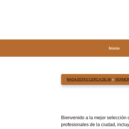
Saltar
al
contenido
Inicio
MASAJISTAS CERCA DE MI
»
VERMO
Bienvenido a la mejor selección
profesionales de la ciudad, incl