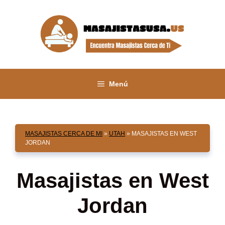
Saltar
al
contenido
Menú
MASAJISTAS CERCA DE MI
»
UTAH
»
MASAJISTAS EN WEST
JORDAN
Masajistas en West
Jordan