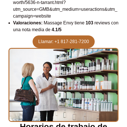
worth/5636-n-tarrant.html?
utm_source=GMB&utm_medium=useractions&utm_
campaign=website
Valoraciones:
Massage Envy tiene
103
reviews con
una nota media de
4.1/5
Llamar: +1 817-281-7200
Horarios de trabajo de