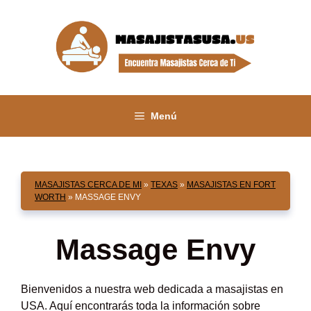
Saltar
al
contenido
Menú
MASAJISTAS CERCA DE MI
»
TEXAS
»
MASAJISTAS EN FORT
WORTH
»
MASSAGE ENVY
Massage Envy
Bienvenidos a nuestra web dedicada a masajistas en
USA. Aquí encontrarás toda la información sobre