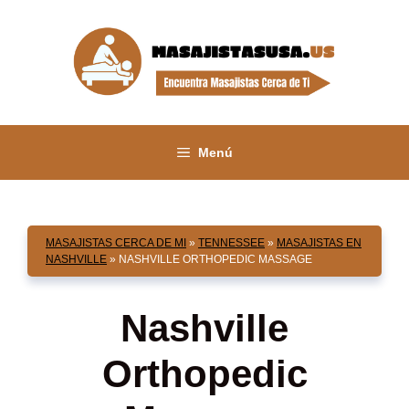
Saltar
al
contenido
Menú
MASAJISTAS CERCA DE MI
»
TENNESSEE
»
MASAJISTAS EN
NASHVILLE
»
NASHVILLE ORTHOPEDIC MASSAGE
Nashville
Orthopedic