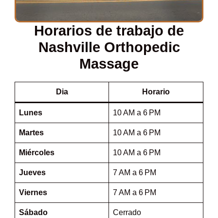
Horarios de trabajo de
Nashville Orthopedic
Massage
Dia
Horario
Lunes
10 AM a 6 PM
Martes
10 AM a 6 PM
Miércoles
10 AM a 6 PM
Jueves
7 AM a 6 PM
Viernes
7 AM a 6 PM
Sábado
Cerrado