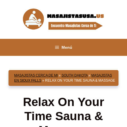
Saltar
al
contenido
Menú
MASAJISTAS CERCA DE MI
»
SOUTH DAKOTA
»
MASAJISTAS
EN SIOUX FALLS
»
RELAX ON YOUR TIME SAUNA & MASSAGE
Relax On Your
Time Sauna &