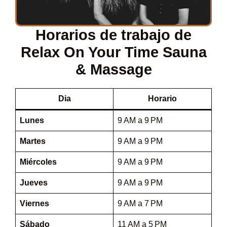
Horarios de trabajo de
Relax On Your Time Sauna
& Massage
Dia
Horario
Lunes
9 AM a 9 PM
Martes
9 AM a 9 PM
Miércoles
9 AM a 9 PM
Jueves
9 AM a 9 PM
Viernes
9 AM a 7 PM
Sábado
11 AM a 5 PM