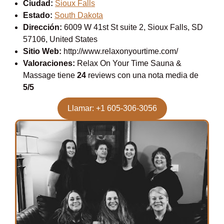
Ciudad:
Sioux Falls
Estado:
South Dakota
Dirección:
6009 W 41st St suite 2, Sioux Falls, SD
57106, United States
Sitio Web:
http://www.relaxonyourtime.com/
Valoraciones:
Relax On Your Time Sauna &
Massage tiene
24
reviews con una nota media de
5/5
Llamar: +1 605-306-3056