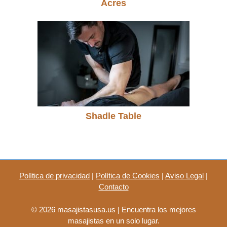
Acres
Shadle Table
Política de privacidad
|
Política de Cookies
|
Aviso Legal
|
Contacto
© 2026 masajistasusa.us | Encuentra los mejores
masajistas en un solo lugar.