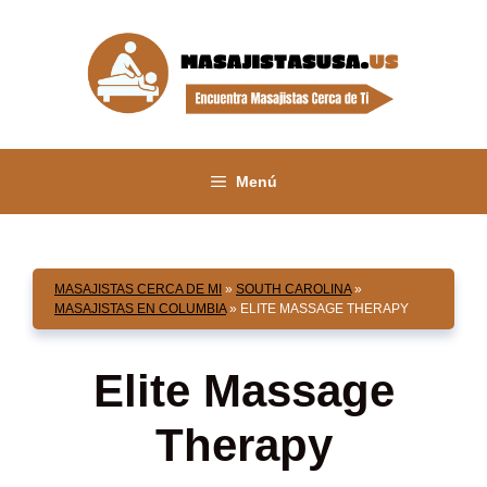
Saltar
al
contenido
Menú
MASAJISTAS CERCA DE MI
»
SOUTH CAROLINA
»
MASAJISTAS EN COLUMBIA
»
ELITE MASSAGE THERAPY
Elite Massage
Therapy