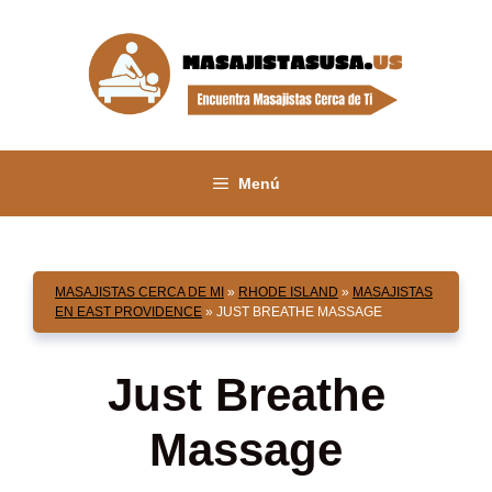
Saltar
al
contenido
Menú
MASAJISTAS CERCA DE MI
»
RHODE ISLAND
»
MASAJISTAS
EN EAST PROVIDENCE
»
JUST BREATHE MASSAGE
Just Breathe
Massage