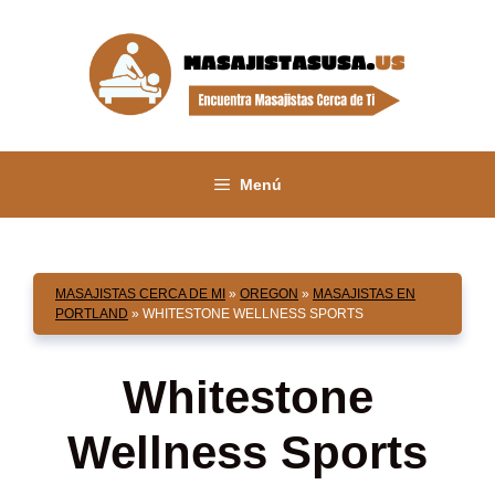
Saltar
al
contenido
Menú
MASAJISTAS CERCA DE MI
»
OREGON
»
MASAJISTAS EN
PORTLAND
»
WHITESTONE WELLNESS SPORTS
Whitestone
Wellness Sports