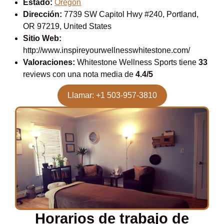
Estado:
Oregon
Dirección:
7739 SW Capitol Hwy #240, Portland,
OR 97219, United States
Sitio Web:
http://www.inspireyourwellnesswhitestone.com/
Valoraciones:
Whitestone Wellness Sports tiene
33
reviews con una nota media de
4.4/5
Llamar: +1 503-957-3810
Horarios de trabajo de