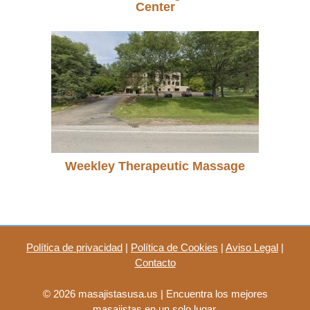
Center
Weekley Therapeutic Massage
Política de privacidad
|
Política de Cookies
|
Aviso Legal
|
Contacto
© 2026 masajistasusa.us | Encuentra los mejores
masajistas en un solo lugar.