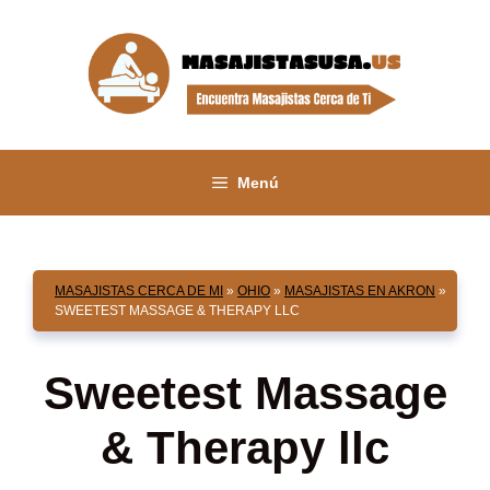
Saltar
al
contenido
Menú
MASAJISTAS CERCA DE MI
»
OHIO
»
MASAJISTAS EN AKRON
»
SWEETEST MASSAGE & THERAPY LLC
Sweetest Massage
& Therapy llc