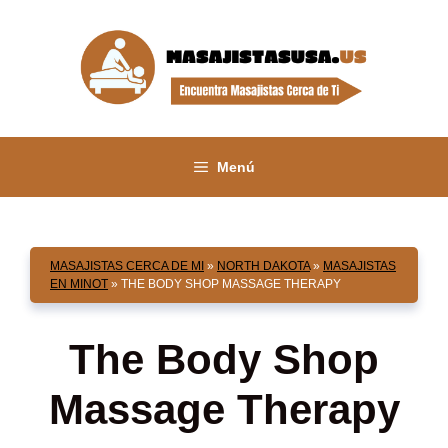
Saltar
al
contenido
Menú
MASAJISTAS CERCA DE MI
»
NORTH DAKOTA
»
MASAJISTAS
EN MINOT
»
THE BODY SHOP MASSAGE THERAPY
The Body Shop
Massage Therapy