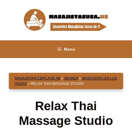
Saltar
al
contenido
Menú
MASAJISTAS CERCA DE MI
»
NEVADA
»
MASAJISTAS EN LAS
VEGAS
»
RELAX THAI MASSAGE STUDIO
Relax Thai
Massage Studio