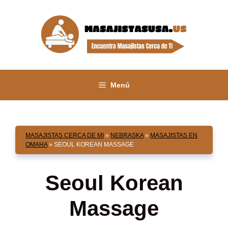
Saltar
al
contenido
Menú
MASAJISTAS CERCA DE MI
»
NEBRASKA
»
MASAJISTAS EN
OMAHA
»
SEOUL KOREAN MASSAGE
Seoul Korean
Massage