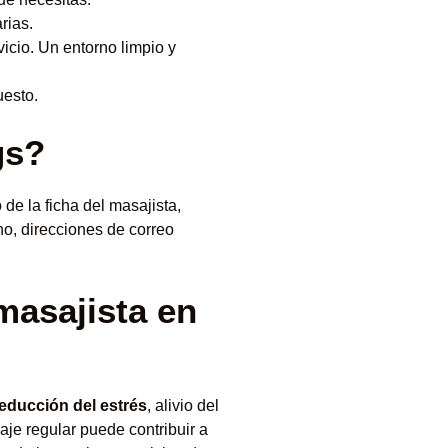
rias.
icio. Un entorno limpio y
uesto.
gs?
de la ficha del masajista,
o, direcciones de correo
masajista en
educción del estrés
, alivio del
aje regular puede contribuir a