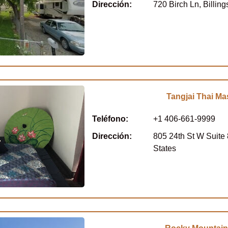
Dirección:
720 Birch Ln, Billin
Tangjai Thai M
Teléfono:
+1 406-661-9999
Dirección:
805 24th St W Suite 
States