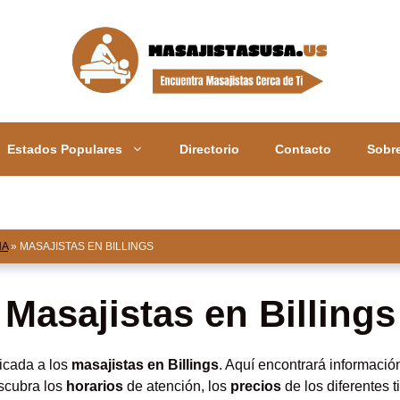
Estados Populares
Directorio
Contacto
Sobr
NA
»
MASAJISTAS EN BILLINGS
Masajistas en Billings
icada a los
masajistas en Billings
. Aquí encontrará informació
escubra los
horarios
de atención, los
precios
de los diferentes 