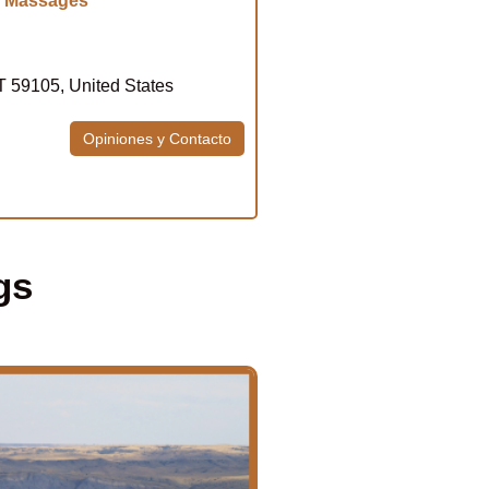
n Massages
T 59105, United States
Opiniones y Contacto
gs