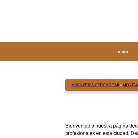
Saltar
al
contenido
Inicio
MASAJISTAS CERCA DE MI
»
MONTA
Bienvenido a nuestra página ded
profesionales en esta ciudad. D