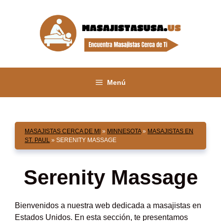
Saltar
al
contenido
Menú
MASAJISTAS CERCA DE MI
»
MINNESOTA
»
MASAJISTAS EN
ST. PAUL
»
SERENITY MASSAGE
Serenity Massage
Bienvenidos a nuestra web dedicada a masajistas en
Estados Unidos. En esta sección, te presentamos