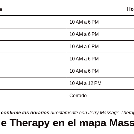
a
Ho
10 AM a 6 PM
10 AM a 6 PM
10 AM a 6 PM
10 AM a 6 PM
10 AM a 6 PM
10 AM a 12 PM
Cerrado
,
confirme los horarios
directamente con Jerry Massage Thera
e Therapy en el mapa Mass