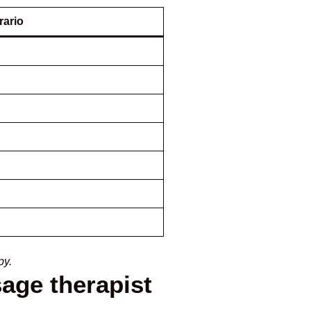
rario
py.
age therapist