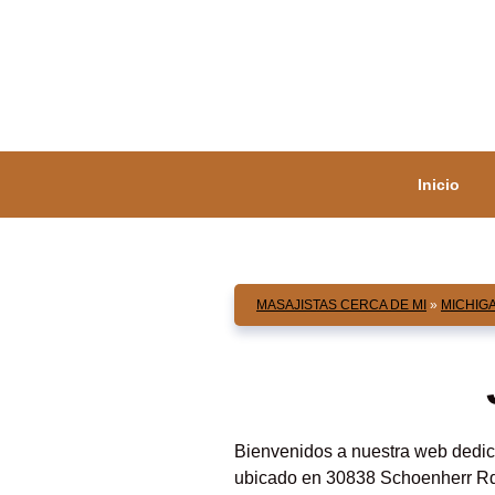
Saltar
al
contenido
Inicio
MASAJISTAS CERCA DE MI
»
MICHIG
Bienvenidos a nuestra web dedic
ubicado en 30838 Schoenherr Rd,