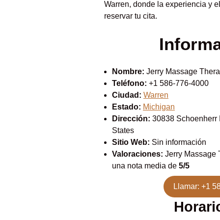
Warren, donde la experiencia y el
reservar tu cita.
Inform
Nombre:
Jerry Massage Ther
Teléfono:
+1 586-776-4000
Ciudad:
Warren
Estado:
Michigan
Dirección:
30838 Schoenherr R
States
Sitio Web:
Sin información
Valoraciones:
Jerry Massage 
una nota media de
5/5
Llamar: +1 5
Horari