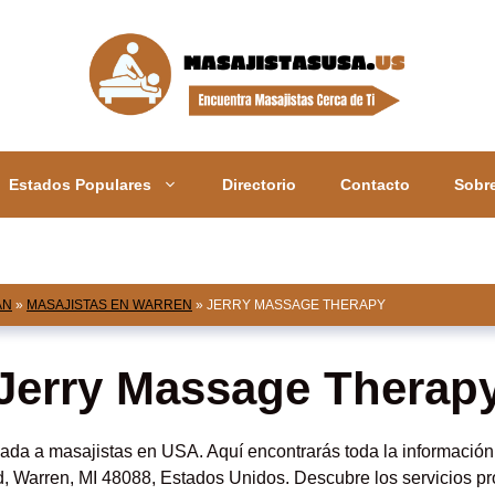
Estados Populares
Directorio
Contacto
Sobr
AN
»
MASAJISTAS EN WARREN
»
JERRY MASSAGE THERAPY
Jerry Massage Therap
ada a masajistas en USA. Aquí encontrarás toda la informació
 Warren, MI 48088, Estados Unidos. Descubre los servicios pro