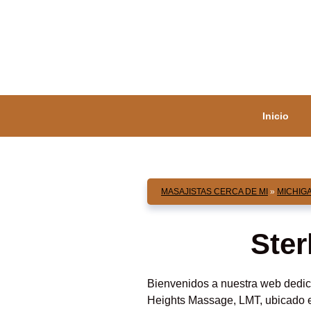
Saltar
al
contenido
Inicio
MASAJISTAS CERCA DE MI
»
MICHIG
Ster
Bienvenidos a nuestra web dedica
Heights Massage, LMT, ubicado e