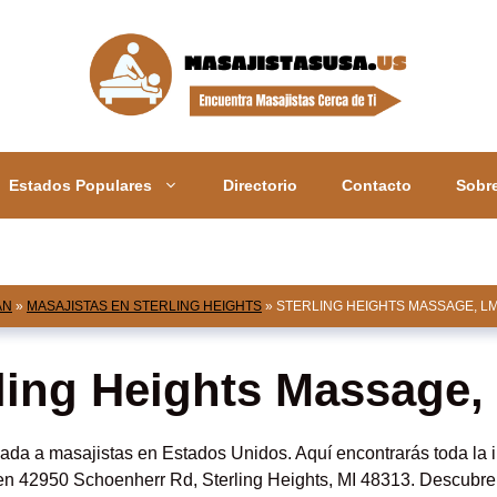
Estados Populares
Directorio
Contacto
Sobr
AN
»
MASAJISTAS EN STERLING HEIGHTS
»
STERLING HEIGHTS MASSAGE, L
ling Heights Massage
da a masajistas en Estados Unidos. Aquí encontrarás toda la i
n 42950 Schoenherr Rd, Sterling Heights, MI 48313. Descubre l