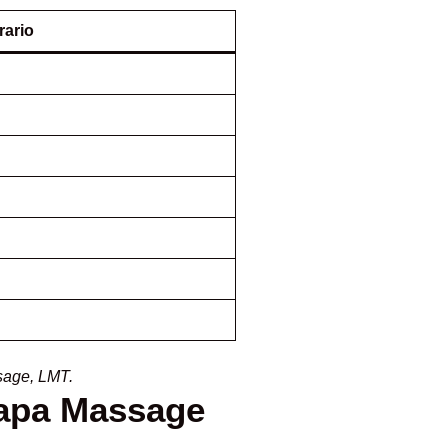
rario
sage, LMT.
mapa Massage