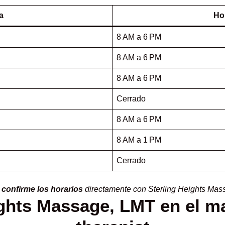
a
Ho
8 AM a 6 PM
8 AM a 6 PM
8 AM a 6 PM
Cerrado
8 AM a 6 PM
8 AM a 1 PM
Cerrado
,
confirme los horarios
directamente con Sterling Heights Mas
ights Massage, LMT en el 