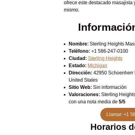
ofrece este destacado masajista y
mismo.
Informació
Nombre:
Sterling Heights Ma
Teléfono:
+1 586-247-0100
Ciudad:
Sterling Heights
Estado:
Michigan
Dirección:
42950 Schoenherr R
United States
Sitio Web:
Sin información
Valoraciones:
Sterling Height
con una nota media de
5/5
Llamar: +1 5
Horarios d