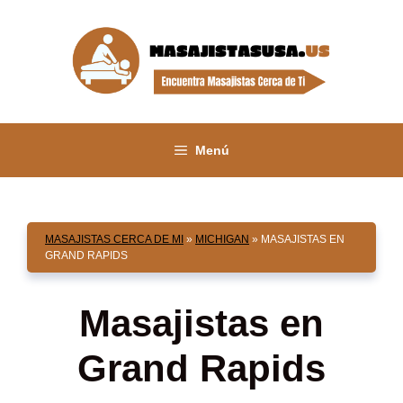
Saltar
al
contenido
Menú
MASAJISTAS CERCA DE MI
»
MICHIGAN
»
MASAJISTAS EN
GRAND RAPIDS
Masajistas en
Grand Rapids