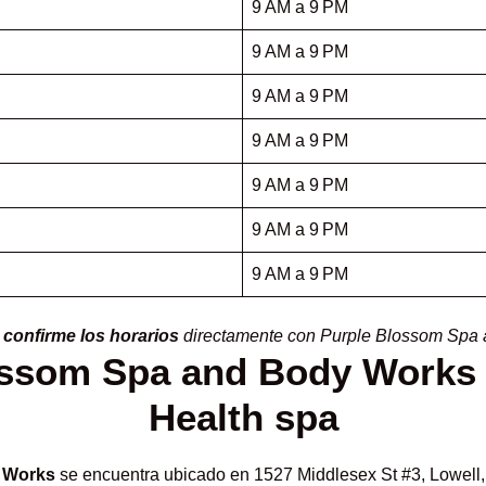
9 AM a 9 PM
9 AM a 9 PM
9 AM a 9 PM
9 AM a 9 PM
9 AM a 9 PM
9 AM a 9 PM
9 AM a 9 PM
,
confirme los horarios
directamente con Purple Blossom Spa
ossom Spa and Body Works 
Health spa
 Works
se encuentra ubicado en 1527 Middlesex St #3, Lowell,