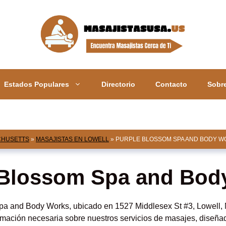
Estados Populares
Directorio
Contacto
Sobr
CHUSETTS
»
MASAJISTAS EN LOWELL
»
PURPLE BLOSSOM SPA AND BODY W
 Blossom Spa and Bod
pa and Body Works, ubicado en 1527 Middlesex St #3, Lowell,
ormación necesaria sobre nuestros servicios de masajes, diseña