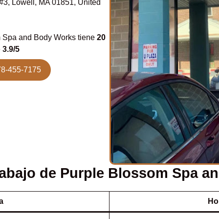
#3, Lowell, MA 01851, United
 Spa and Body Works tiene
20
e
3.9/5
78-455-7175
trabajo de Purple Blossom Spa a
a
Ho