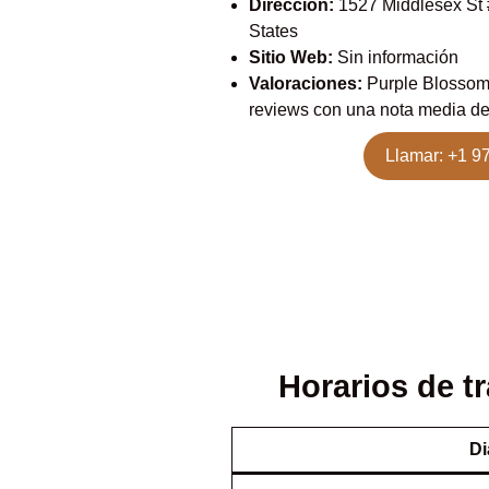
Dirección:
1527 Middlesex St 
States
Sitio Web:
Sin información
Valoraciones:
Purple Blossom
reviews con una nota media d
Llamar: +1 9
Horarios de 
Di