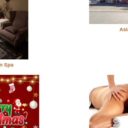
Asi
in Spa