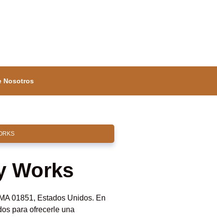
e Nosotros
ORKS
y Works
 MA 01851, Estados Unidos. En
dos para ofrecerle una