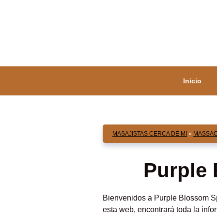
Saltar
al
contenido
Inicio
MASAJISTAS CERCA DE MI
»
MASSA
Purple
Bienvenidos a Purple Blossom S
esta web, encontrará toda la inf