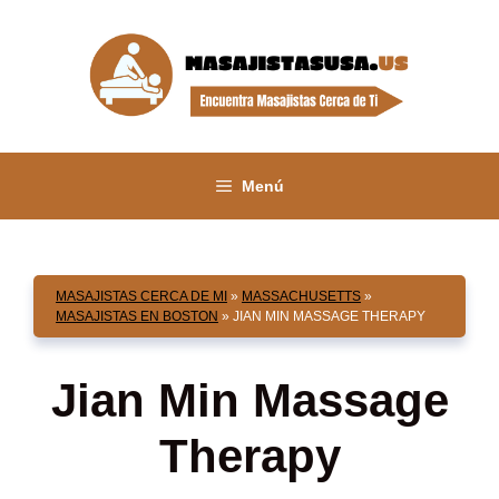
Saltar
al
contenido
Menú
MASAJISTAS CERCA DE MI
»
MASSACHUSETTS
»
MASAJISTAS EN BOSTON
»
JIAN MIN MASSAGE THERAPY
Jian Min Massage
Therapy