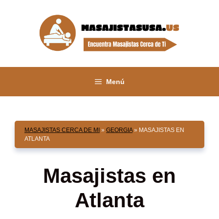
Saltar
al
contenido
Menú
MASAJISTAS CERCA DE MI
»
GEORGIA
»
MASAJISTAS EN
ATLANTA
Masajistas en
Atlanta