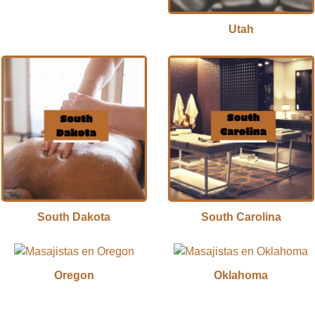
Utah
South Dakota
South Carolina
Oregon
Oklahoma