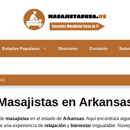
Estados Populares
Directorio
Contacto
Sobr
AS
Masajistas en Arkansa
 de
masajistas
en el estado de
Arkansas
. Aquí encontrará alg
rle una experiencia de
relajación
y
bienestar
inigualable. Nave