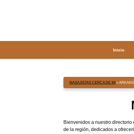
Saltar
al
contenido
Inicio
MASAJISTAS CERCA DE MI
»
ARKANS
Bienvenidos a nuestro directorio
de la región, dedicados a ofrece